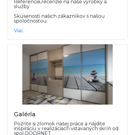
Referencie,recenzie na náše výrobky a
služby.
Skúsenosti našich zákazníkov s našou
spoločnosťou.
Viac
Galéria
Pozrite si zlomok našej práce a nájdite
inšpiráciu v realizáciach vstavaných skríň od
spol.DOORNET