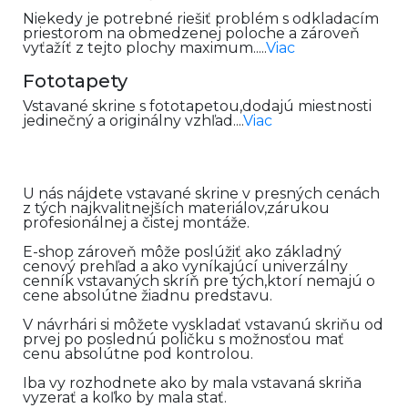
Niekedy je potrebné riešiť problém s odkladacím
priestorom na obmedzenej poloche a zároveň
vyťažíť z tejto plochy maximum.....
Viac
Fototapety
Vstavané skrine s fototapetou,dodajú miestnosti
jedinečný a originálny vzhľad....
Viac
U nás nájdete vstavané skrine v presných cenách
z tých najkvalitnejších materiálov,zárukou
profesionálnej a čistej montáže.
E-shop zároveň môže poslúžiť ako základný
cenový prehľad a ako vyníkajúcí univerzálny
cenník vstavaných skríň pre tých,ktorí nemajú o
cene absolútne žiadnu predstavu.
V návrhári si môžete vyskladať vstavanú skriňu od
prvej po poslednú poličku s možnosťou mať
cenu absolútne pod kontrolou.
Iba vy rozhodnete ako by mala vstavaná skriňa
vyzerať a koľko by mala stať.