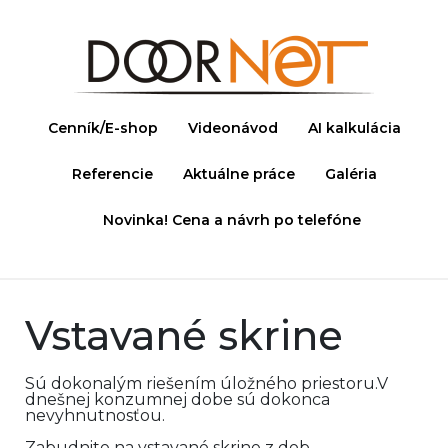
Cenník/E-shop
Videonávod
AI kalkulácia
Referencie
Aktuálne práce
Galéria
Novinka! Cena a návrh po telefóne
Vstavané skrine
Sú dokonalým riešením úložného priestoru.V
dnešnej konzumnej dobe sú dokonca
nevyhnutnosťou.
Zabudnite na vstavané skrine z dob