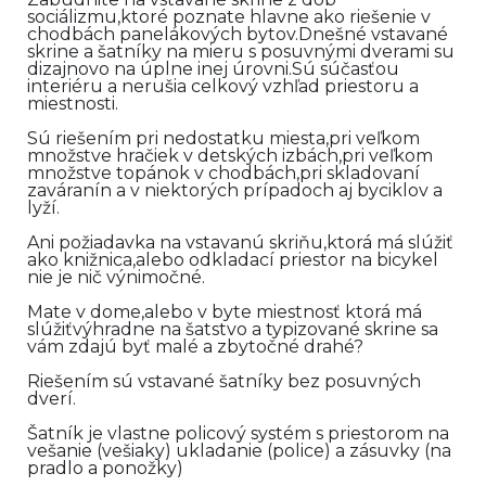
sociálizmu,ktoré poznate hlavne ako riešenie v
chodbách panelákových bytov.Dnešné vstavané
skrine a šatníky na mieru s posuvnými dverami su
dizajnovo na úplne inej úrovni.Sú súčasťou
interiéru a nerušia celkový vzhľad priestoru a
miestnosti.
Sú riešením pri nedostatku miesta,pri veľkom
množstve hračiek v detských izbách,pri veľkom
množstve topánok v chodbách,pri skladovaní
zaváranín a v niektorých prípadoch aj byciklov a
lyží.
Ani požiadavka na vstavanú skriňu,ktorá má slúžiť
ako knižnica,alebo odkladací priestor na bicykel
nie je nič výnimočné.
Mate v dome,alebo v byte miestnosť ktorá má
slúžiťvýhradne na šatstvo a typizované skrine sa
vám zdajú byť malé a zbytočné drahé?
Riešením sú vstavané šatníky bez posuvných
dverí.
Šatník je vlastne policový systém s priestorom na
vešanie (vešiaky) ukladanie (police) a zásuvky (na
pradlo a ponožky)