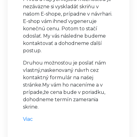
nezáväzne si vyskladáť skriňu v
našom E-shope, prípadne v návrhari.
E-shop vám ihneď vygeneruje
konečnú cenu. Potom to stačí
odoslať. My vás následne budeme
kontaktovať a dohodneme ďalší
postup.
Druhou možnosťou je poslať nám
vlastný,naskenovaný návrh cez
kontaktný formulár na našej
stránke.My vám ho naceníme a v
prípade,že cena bude v poriadku,
dohodneme termín zamerania
skrine.
Viac