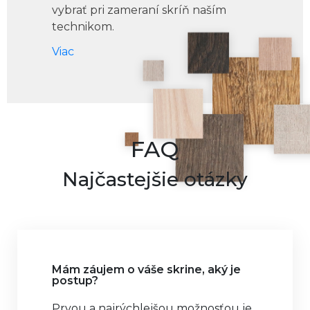
vybrať pri zameraní skríň naším
technikom.
Viac
FAQ
Najčastejšie otázky
Mám záujem o váše skrine, aký je
postup?
Prvou a najrýchlejšou možnosťou je