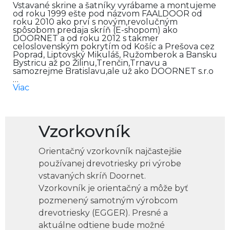
Vstavané skrine a šatníky vyrábame a montujeme
od roku 1999 ešte pod názvom FAALDOOR od
roku 2010 ako prví s novým,revolučným
spôsobom predaja skríň (E-shopom) ako
DOORNET a od roku 2012 s takmer
celoslovenským pokrytím od Košíc a Prešova cez
Poprad, Liptovský Mikuláš, Ružomberok a Bansku
Bystricu až po Žilinu,Trenčin,Trnavu a
samozrejme Bratislavu,ale už ako DOORNET s.r.o
…
Viac
Vzorkovník
Orientačný vzorkovník najčastejšie
používanej drevotriesky pri výrobe
vstavaných skríň Doornet.
Vzorkovník je orientačný a môže byť
pozmenený samotným výrobcom
drevotriesky (EGGER). Presné a
aktuálne odtiene bude možné