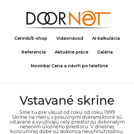
Cenník/E-shop
Videonávod
AI kalkulácia
Referencie
Aktuálne práce
Galéria
Novinka! Cena a návrh po telefóne
Vstavané skrine
Sme tu pre vás,už od roku od roku 1999
Skrine na mieru s posuvnými dverami,ktoré sú
vstavané a využívajú celý priestor,sú dokonalým
riešením úložného priestoru. V dnešnej
konzumnej dobe sú dokonca nevyhnutnosťou.