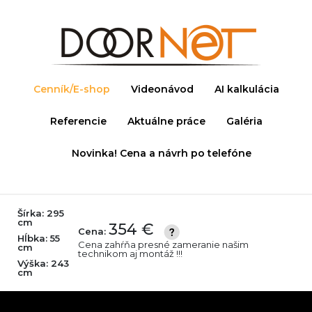
Cenník/E-shop
Videonávod
AI kalkulácia
Referencie
Aktuálne práce
Galéria
Novinka! Cena a návrh po telefóne
Šírka:
295
cm
354 €
Cena:
Hĺbka:
55
Cena zahŕňa presné zameranie našim
cm
technikom aj montáž !!!
Výška:
243
cm