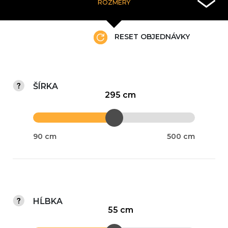
ROZMERY
RESET OBJEDNÁVKY
ŠÍRKA
295 cm
90 cm
500 cm
HĹBKA
55 cm